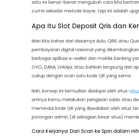
satu ini benar-benar mengubah cara kita bertrans
cuma sekadar metode bayar, tapi ini adalah upg
Apa Itu Slot Deposit Qris dan 
Mari kita bahas dari dasarnya dulu. QRIS atau Q
pembayaran digital nasional yang dikembangkan B
berbagai aplikasi e-wallet dan mobile banking ya
OVO, DANA, LinkAja, atau bahkan langsung dari apli
cukup dengan scan satu kode QR yang sama.
Nah, konsep ini kemudian diadopsi oleh situs-
situ
artinya kamu melakukan pengisian saldo atau d
memindai kode QR yang disediakan oleh situs te
potongan admin (di sebagian besar situs) memb
Cara Kerjanya: Dari Scan ke Spin dalam Hi