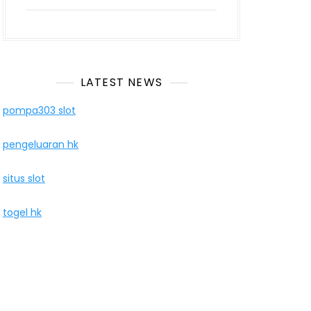
LATEST NEWS
pompa303 slot
pengeluaran hk
situs slot
togel hk