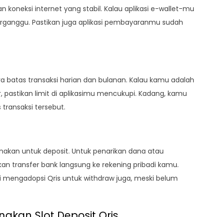
koneksi internet yang stabil. Kalau aplikasi e-wallet-mu
 terganggu. Pastikan juga aplikasi pembayaranmu sudah
ya batas transaksi harian dan bulanan. Kalau kamu adalah
r, pastikan limit di aplikasimu mencukupi. Kadang, kamu
 transaksi tersebut.
nakan untuk deposit. Untuk penarikan dana atau
an transfer bank langsung ke rekening pribadi kamu.
 mengadopsi Qris untuk withdraw juga, meski belum
kan Slot Deposit Qris