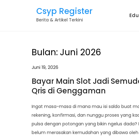
Skip
Csyp Register
to
Edu
Berita & Artikel Terkini
content
Bulan:
Juni 2026
Juni 19, 2026
Bayar Main Slot Jadi Semuda
Qris di Genggaman
Ingat masa-masa di mana mau isi saldo buat main
rekening, konfirmasi, dan nunggu proses yang kad
pulsa dengan potongan yang bikin ngelus dada? 
belum merasakan kemudahan yang dibawa oleh m