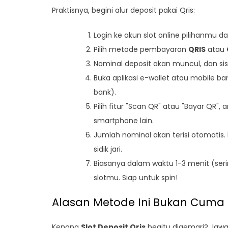
Praktisnya, begini alur deposit pakai Qris:
Login ke akun slot online pilihanmu 
Pilih metode pembayaran
QRIS
atau
Nominal deposit akan muncul, dan si
Buka aplikasi e-wallet atau mobile ba
bank).
Pilih fitur "Scan QR" atau "Bayar QR
smartphone lain.
Jumlah nominal akan terisi otomatis
sidik jari.
Biasanya dalam waktu 1-3 menit (seri
slotmu. Siap untuk spin!
Alasan Metode Ini Bukan Cuma 
Kenapa
Slot Deposit Qris
begitu digemari? Ja