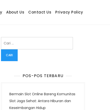
y
About Us
Contact Us
Privacy Policy
Cari
untuk:
POS-POS TERBARU
Bermain Slot Online Bareng Komunitas
Slot Jaga Sehat: Antara Hiburan dan
Keseimbangan Hidup