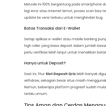
Metode ini 100% bergantung pada smartphone dan 
lagi error atau internet lemot, proses scan bisa
update ke versi terbaru untuk menghindari bug.
Batas Transaksi dari E-Wallet
Setiap aplikasi e-wallet atau mobile banking pun
high roller yang biasa deposit dalam jumlah besa
perlu verifikasi lebih lanjut untuk menaikkan batas
Hanya untuk Deposit?
Saat ini, fitur
Slot Deposit Qris
lebih banyak digu
withdraw, sebagian besar situs masih menggunak
Namun, beberapa platform progresif sudah mulai
terlalu umum.
Tips Aman dan Cerdas Mengguna