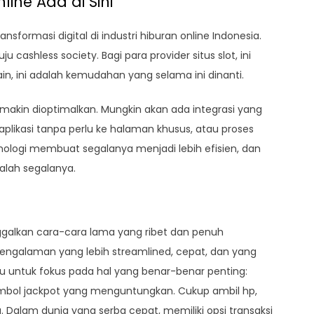
ne Ada di Sini
formasi digital di industri hiburan online Indonesia.
cashless society. Bagi para provider situs slot, ini
in, ini adalah kemudahan yang selama ini dinanti.
n makin dioptimalkan. Mungkin akan ada integrasi yang
 aplikasi tanpa perlu ke halaman khusus, atau proses
ologi membuat segalanya menjadi lebih efisien, dan
dalah segalanya.
galkan cara-cara lama yang ribet dan penuh
galaman yang lebih streamlined, cepat, dan yang
u untuk fokus pada hal yang benar-benar penting:
mbol jackpot yang menguntungkan. Cukup ambil hp,
u. Dalam dunia yang serba cepat, memiliki opsi transaksi