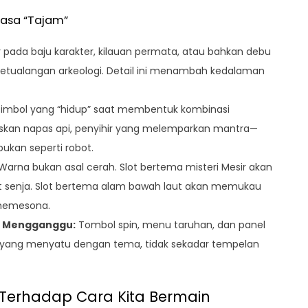
rasa “Tajam”
r pada baju karakter, kilauan permata, atau bahkan debu
petualangan arkeologi. Detail ini menambah kedalaman
imbol yang “hidup” saat membentuk kombinasi
n napas api, penyihir yang melemparkan mantra—
ukan seperti robot.
Warna bukan asal cerah. Slot bertema misteri Mesir akan
git senja. Slot bertema alam bawah laut akan memukau
 memesona.
k Mengganggu:
Tombol spin, menu taruhan, dan panel
a yang menyatu dengan tema, tidak sekadar tempelan
erhadap Cara Kita Bermain