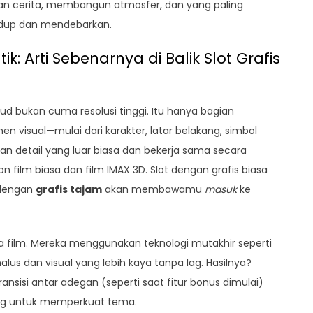
n cerita, membangun atmosfer, dan yang paling
hidup dan mendebarkan.
: Arti Sebenarnya di Balik Slot Grafis
ud bukan cuma resolusi tinggi. Itu hanya bagian
n visual—mulai dari karakter, latar belakang, simbol
 detail yang luar biasa dan bekerja sama secara
film biasa dan film IMAX 3D. Slot dengan grafis biasa
 dengan
grafis tajam
akan membawamu
masuk
ke
 film. Mereka menggunakan teknologi mutakhir seperti
us dan visual yang lebih kaya tanpa lag. Hasilnya?
ransisi antar adegan (seperti saat fitur bonus dimulai)
cang untuk memperkuat tema.