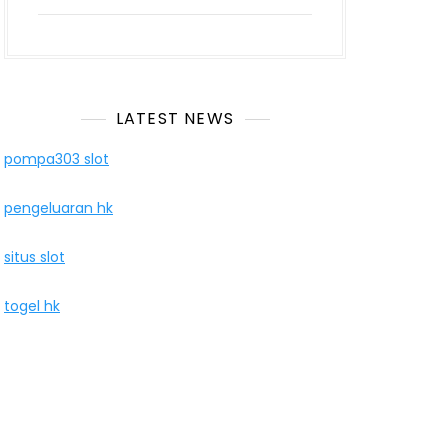
LATEST NEWS
pompa303 slot
pengeluaran hk
situs slot
togel hk