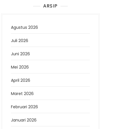
ARSIP
Agustus 2026
Juli 2026
Juni 2026
Mei 2026
April 2026
Maret 2026
Februari 2026
Januari 2026