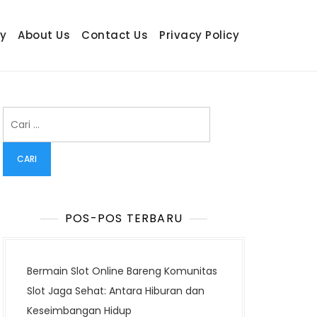
y
About Us
Contact Us
Privacy Policy
Cari
untuk:
POS-POS TERBARU
Bermain Slot Online Bareng Komunitas
Slot Jaga Sehat: Antara Hiburan dan
Keseimbangan Hidup