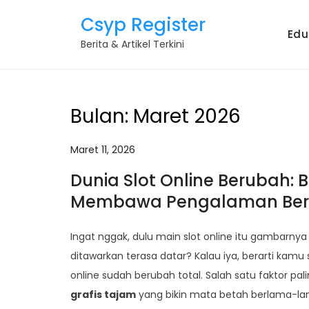
Skip
Csyp Register
to
Edu
Berita & Artikel Terkini
content
Bulan:
Maret 2026
Maret 11, 2026
Dunia Slot Online Berubah:
Membawa Pengalaman Berma
Ingat nggak, dulu main slot online itu gambarn
ditawarkan terasa datar? Kalau iya, berarti kamu
online sudah berubah total. Salah satu faktor pa
grafis tajam
yang bikin mata betah berlama-lama