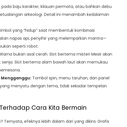
r pada baju karakter, kilauan permata, atau bahkan debu
petualangan arkeologi. Detail ini menambah kedalaman
imbol yang “hidup” saat membentuk kombinasi
n napas api, penyihir yang melemparkan mantra—
ukan seperti robot.
Warna bukan asal cerah. Slot bertema misteri Mesir akan
git senja. Slot bertema alam bawah laut akan memukau
 memesona.
k Mengganggu:
Tombol spin, menu taruhan, dan panel
a yang menyatu dengan tema, tidak sekadar tempelan
erhadap Cara Kita Bermain
 Ternyata, efeknya lebih dalam dari yang dikira. Grafis