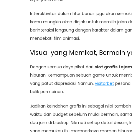
Interaktivitas dalam fitur bonus juga akan semak
kamu mungkin akan diajak untuk memilih jalan da
berinteraksi langsung dengan karakter dalam g
mendekati film animasi.
Visual yang Memikat, Bermain
Dengan semua daya pikat dari
slot grafis tajam
hiburan. Kemampuan sebuah game untuk membaw
yang patut diapresiasi. Namun,
visitorbet
pesona v
balik permainan.
Jadikan keindahan grafis ini sebagai nilai tam
waktu dan budget sebelum mulai bermain, sama
dua jam di bioskop. Nikmati setiap detail desain,
yang memukau itu memperkaya momen hiburan dig