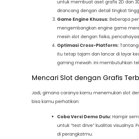
untuk membuat aset grafis 2D dan 3D 
dirancang dengan detail tingkat ting
Game Engine Khusus:
Beberapa pe
mengembangkan engine game mereka
mesin slot dengan fisika, pencahayaan,
Optimasi Cross-Platform:
Tantanga
itu tetap tajam dan lancar di layar k
gaming mewah. Ini membutuhkan tekn
Mencari Slot dengan Grafis Terb
Jadi, gimana caranya kamu menemukan slot denga
bisa kamu perhatikan:
Coba Versi Demo Dulu:
Hampir semu
untuk “test drive” kualitas visualnya.
di perangkatmu.