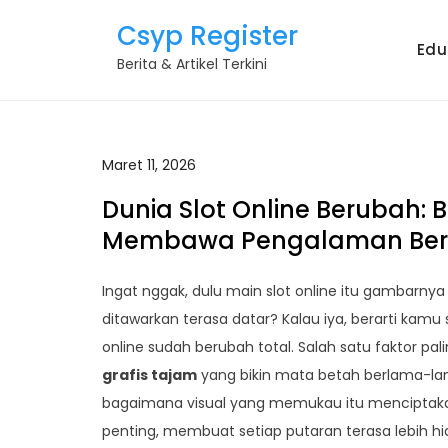
Skip
Csyp Register
to
Edu
Berita & Artikel Terkini
content
Maret 11, 2026
Dunia Slot Online Berubah:
Membawa Pengalaman Berma
Ingat nggak, dulu main slot online itu gambarn
ditawarkan terasa datar? Kalau iya, berarti kamu
online sudah berubah total. Salah satu faktor pa
grafis tajam
yang bikin mata betah berlama-lama
bagaimana visual yang memukau itu menciptaka
penting, membuat setiap putaran terasa lebih 