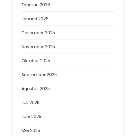
Februari 2026
Januari 2026
Desember 2025
November 2025
Oktober 2025
September 2025
Agustus 2025
Juli 2025
Juni 2025
Mei 2025