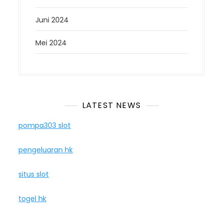
Juni 2024
Mei 2024
LATEST NEWS
pompa303 slot
pengeluaran hk
situs slot
togel hk