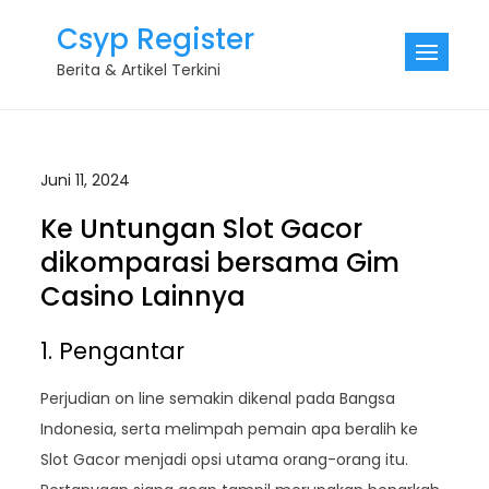
Skip
Csyp Register
to
Berita & Artikel Terkini
content
Juni 11, 2024
Ke Untungan Slot Gacor
dikomparasi bersama Gim
Casino Lainnya
1. Pengantar
Perjudian on line semakin dikenal pada Bangsa
Indonesia, serta melimpah pemain apa beralih ke
Slot Gacor menjadi opsi utama orang-orang itu.