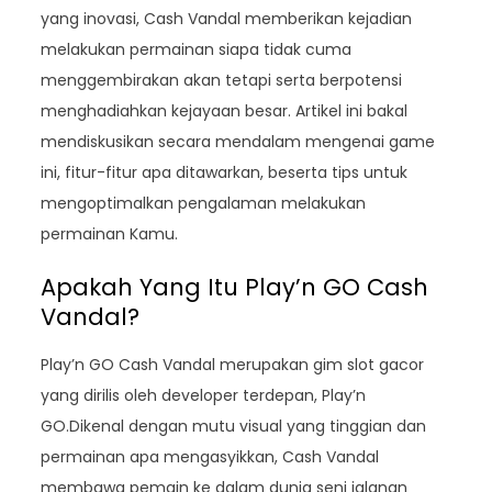
yang inovasi, Cash Vandal memberikan kejadian
melakukan permainan siapa tidak cuma
menggembirakan akan tetapi serta berpotensi
menghadiahkan kejayaan besar. Artikel ini bakal
mendiskusikan secara mendalam mengenai game
ini, fitur-fitur apa ditawarkan, beserta tips untuk
mengoptimalkan pengalaman melakukan
permainan Kamu.
Apakah Yang Itu Play’n GO Cash
Vandal?
Play’n GO Cash Vandal merupakan gim slot gacor
yang dirilis oleh developer terdepan, Play’n
GO.Dikenal dengan mutu visual yang tinggian dan
permainan apa mengasyikkan, Cash Vandal
membawa pemain ke dalam dunia seni jalanan