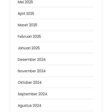
Mei 2025
April 2025
Maret 2025
Februari 2025
Januari 2025
Desember 2024
November 2024
Oktober 2024
September 2024
Agustus 2024