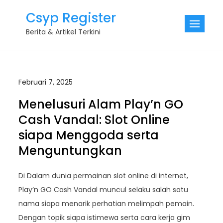
Skip
Csyp Register
to
Berita & Artikel Terkini
content
Februari 7, 2025
Menelusuri Alam Play’n GO
Cash Vandal: Slot Online
siapa Menggoda serta
Menguntungkan
Di Dalam dunia permainan slot online di internet,
Play’n GO Cash Vandal muncul selaku salah satu
nama siapa menarik perhatian melimpah pemain.
Dengan topik siapa istimewa serta cara kerja gim