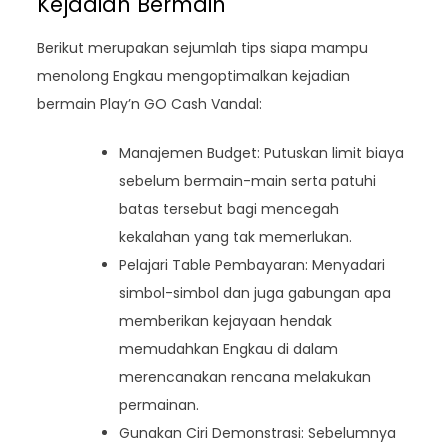
Kejadian Bermain
Berikut merupakan sejumlah tips siapa mampu
menolong Engkau mengoptimalkan kejadian
bermain Play’n GO Cash Vandal:
Manajemen Budget: Putuskan limit biaya
sebelum bermain-main serta patuhi
batas tersebut bagi mencegah
kekalahan yang tak memerlukan.
Pelajari Table Pembayaran: Menyadari
simbol-simbol dan juga gabungan apa
memberikan kejayaan hendak
memudahkan Engkau di dalam
merencanakan rencana melakukan
permainan.
Gunakan Ciri Demonstrasi: Sebelumnya