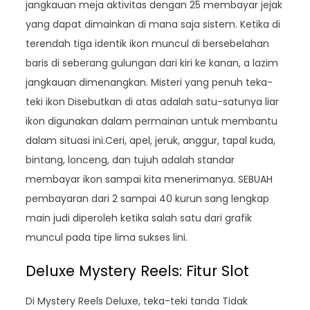
jangkauan meja aktivitas dengan 25 membayar jejak
yang dapat dimainkan di mana saja sistem. Ketika di
terendah tiga identik ikon muncul di bersebelahan
baris di seberang gulungan dari kiri ke kanan, a lazim
jangkauan dimenangkan. Misteri yang penuh teka-
teki ikon Disebutkan di atas adalah satu-satunya liar
ikon digunakan dalam permainan untuk membantu
dalam situasi ini.Ceri, apel, jeruk, anggur, tapal kuda,
bintang, lonceng, dan tujuh adalah standar
membayar ikon sampai kita menerimanya. SEBUAH
pembayaran dari 2 sampai 40 kurun sang lengkap
main judi diperoleh ketika salah satu dari grafik
muncul pada tipe lima sukses lini.
Deluxe Mystery Reels: Fitur Slot
Di Mystery Reels Deluxe, teka-teki tanda Tidak