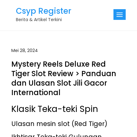
Skip
Csyp Register
to
Berita & Artikel Terkini
content
Mei 28, 2024
Mystery Reels Deluxe Red
Tiger Slot Review > Panduan
dan Ulasan Slot Jili Gacor
International
Klasik Teka-teki Spin
Ulasan mesin slot (Red Tiger)
Ikhtisar Teka-teki Gulungan