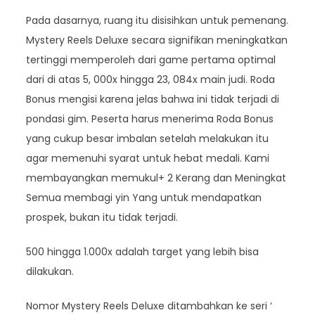
Pada dasarnya, ruang itu disisihkan untuk pemenang.
Mystery Reels Deluxe secara signifikan meningkatkan
tertinggi memperoleh dari game pertama optimal
dari di atas 5, 000x hingga 23, 084x main judi. Roda
Bonus mengisi karena jelas bahwa ini tidak terjadi di
pondasi gim. Peserta harus menerima Roda Bonus
yang cukup besar imbalan setelah melakukan itu
agar memenuhi syarat untuk hebat medali. Kami
membayangkan memukul+ 2 Kerang dan Meningkat
Semua membagi yin Yang untuk mendapatkan
prospek, bukan itu tidak terjadi.
500 hingga 1.000x adalah target yang lebih bisa
dilakukan.
Nomor Mystery Reels Deluxe ditambahkan ke seri ‘