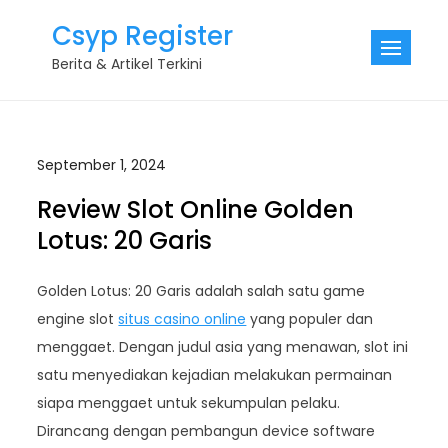
Skip
Csyp Register
to
Berita & Artikel Terkini
content
September 1, 2024
Review Slot Online Golden
Lotus: 20 Garis
Golden Lotus: 20 Garis adalah salah satu game
engine slot
situs casino online
yang populer dan
menggaet. Dengan judul asia yang menawan, slot ini
satu menyediakan kejadian melakukan permainan
siapa menggaet untuk sekumpulan pelaku.
Dirancang dengan pembangun device software