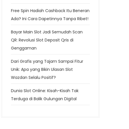
Free Spin Hadiah Cashback Itu Beneran
Ada? Ini Cara Dapetinnya Tanpa Ribet!
Bayar Main Slot Jadi Semudah Scan
QR: Revolusi Slot Deposit Qris di
Genggaman
Dari Grafis yang Tajam Sampai Fitur
Unik: Apa yang Bikin Ulasan Slot
Wazdan Selalu Positif?
Dunia Slot Online: Kisah-Kisah Tak
Terduga di Balik Gulungan Digital