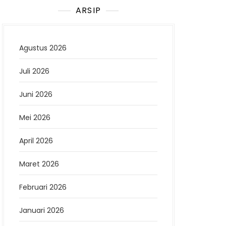
ARSIP
Agustus 2026
Juli 2026
Juni 2026
Mei 2026
April 2026
Maret 2026
Februari 2026
Januari 2026