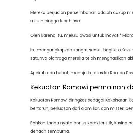
Mereka perjudian persembahan adalah cukup meng
miskin hingga luar biasa.
Oleh karena itu, melulu awasi untuk inovatif M
Itu mengungkapkan sangat sedikit bagi kita.Ke
satunya olahraga mereka telah menghasilkan aki
Apakah ada hebat, menuju ke atas ke Roman Po
Kekuatan Romawi permainan dan
Kekuatan Romawi diringkas sebagai Kekaisaran 
bertaruh, perluasan dari alam liar, dan misteri p
Bahkan tanpa nyata bonus karakteristik, kasino
dengan sempurna.