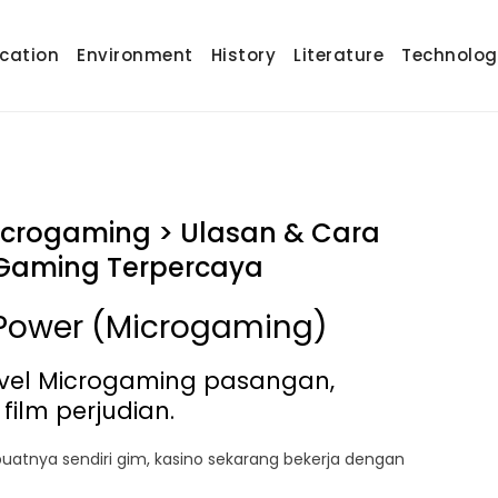
cation
Environment
History
Literature
Technolog
icrogaming > Ulasan & Cara
 Gaming Terpercaya
 Power (Microgaming)
ovel Microgaming pasangan,
ilm perjudian.
atnya sendiri gim, kasino sekarang bekerja dengan