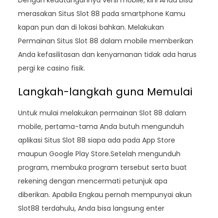
Dengan kedatangannya versi mobile, kini Anda bisa
merasakan Situs Slot 88 pada smartphone Kamu
kapan pun dan di lokasi bahkan. Melakukan
Permainan Situs Slot 88 dalam mobile memberikan
Anda kefasilitasan dan kenyamanan tidak ada harus
pergi ke casino fisik.
Langkah-langkah guna Memulai
Untuk mulai melakukan permainan Slot 88 dalam
mobile, pertama-tama Anda butuh mengunduh
aplikasi Situs Slot 88 siapa ada pada App Store
maupun Google Play Store.Setelah mengunduh
program, membuka program tersebut serta buat
rekening dengan mencermati petunjuk apa
diberikan. Apabila Engkau pernah mempunyai akun
Slot88 terdahulu, Anda bisa langsung enter