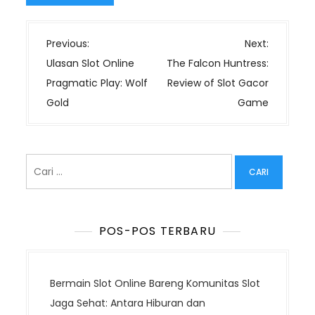
N
Previous:
Next:
a
Ulasan Slot Online
The Falcon Huntress:
v
Pragmatic Play: Wolf
Review of Slot Gacor
i
Gold
Game
g
a
s
Cari
i
untuk:
p
o
s
POS-POS TERBARU
Bermain Slot Online Bareng Komunitas Slot
Jaga Sehat: Antara Hiburan dan