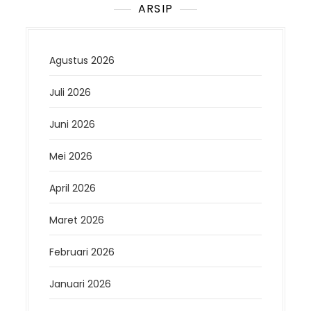
ARSIP
Agustus 2026
Juli 2026
Juni 2026
Mei 2026
April 2026
Maret 2026
Februari 2026
Januari 2026