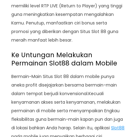
memiliki level RTP LIVE (Return to Player) yang tinggi
guna meningkatkan kesempatan mengalahkan
Kamu. Penutup, manfaatkan ciri bonus serta
promosi yang diberikan dengan Situs Slot 88 guna
meraih manfaat lebih besar.
Ke Untungan Melakukan
Permainan Slot88 dalam Mobile
Bermain-Main Situs Slot 88 dalam mobile punya
aneka profit disejajarkan bersama bermain-main
dalam tempat berjudi konvensional.Kecuali
kenyamanan akses serta kenyamanan, melakukan
permainan di mobile serta menyampaikan Engkau
fleksibilitas guna bermain-main kapan pun dan juga
di lokasi bahkan Anda harap. Selain itu, aplikasi
Slot88
pada mobile juga menyajikan berbagai ciri