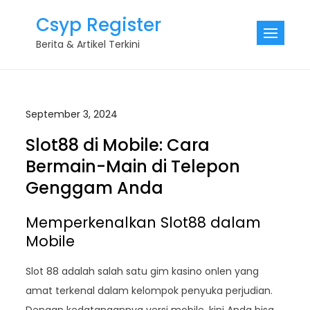
Skip
Csyp Register
to
Berita & Artikel Terkini
content
September 3, 2024
Slot88 di Mobile: Cara
Bermain-Main di Telepon
Genggam Anda
Memperkenalkan Slot88 dalam
Mobile
Slot 88 adalah salah satu gim kasino onlen yang
amat terkenal dalam kelompok penyuka perjudian.