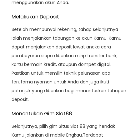
menggunakan akun Anda.
Melakukan Deposit
Setelah mempunyai rekening, tahap selanjutnya
ialah menjalankan tabungan ke akun Kamu. Kamu
dapat menjalankan deposit lewat aneka cara
pembayaran siapa diberikan mirip transfer bank,
kartu bermain kredit, ataupun dompet digital.
Pastikan untuk memilih teknik pelunasan apa
terutama nyaman untuk Anda dan juga ikuti
petunjuk yang diberikan bagi menuntaskan tahapan
deposit.
Menentukan Gim Slot88
Selanjutnya, pilih gim Situs Slot 88 yang hendak
Kamu jalankan di mobile Engkau.Terdapat