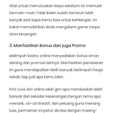
Vital untuk memutuskan biaya sebelum ini memulai
bermain-main.Tidak Boleh sudah bertaruh lebih
banyak asal siapa Kamu bisa untuk kehilangan. Ini
bakal memudahkan Anda mengalami game tanpa
stres keuangan.
3. Manfaatkan Bonus dan juga Promo
Melimpah kasino online menyediakan bonus aman
datang dan promosi lainnya. Manfaatkan penawaran
ini guna mendapatkan lebih banyak berlimpah harga
sebab tiap judi apa Kamu bikin.
First Love slot online ialah gim apa memberikan lebih
banyak dari sekadar kesenangan.Dengan tema apa
menarik, ciri-ciri kreatif, dan peluang guna menang
luas, permainan ini patut dicoba dengan masing-