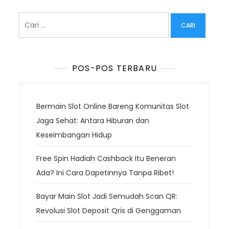
Cari
untuk:
POS-POS TERBARU
Bermain Slot Online Bareng Komunitas Slot
Jaga Sehat: Antara Hiburan dan
Keseimbangan Hidup
Free Spin Hadiah Cashback Itu Beneran
Ada? Ini Cara Dapetinnya Tanpa Ribet!
Bayar Main Slot Jadi Semudah Scan QR:
Revolusi Slot Deposit Qris di Genggaman