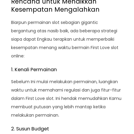
Rencana untuk Menaikkan
Kesempatan Mengalahkan
Biarpun permainan slot sebagian gigantic
bergantung atas nasib baik, ada beberapa strategi
siapa dapat Engkau terapkan untuk memperbaiki
kesempatan menang waktu bermain First Love slot
online:
1. Kenali Permainan
Sebelum Ini mulai melakukan permainan, luangkan
waktu untuk memahami regulasi dan juga fitur-fitur
dalam First Love slot. Ini hendak memudahkan Kamu
membuat putusan yang lebih mantap ketika
melakukan permainan.
2. Susun Budget