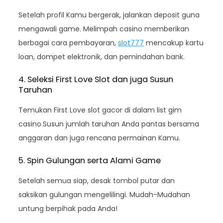
Setelah profil Kamu bergerak, jalankan deposit guna
mengawali game. Melimpah casino memberikan
berbagai cara pembayaran,
slot777
mencakup kartu
loan, dompet elektronik, dan pemindahan bank.
4. Seleksi First Love Slot dan juga Susun
Taruhan
Temukan First Love slot gacor di dalam list gim
casino.Susun jumlah taruhan Anda pantas bersama
anggaran dan juga rencana permainan Kamu.
5. Spin Gulungan serta Alami Game
Setelah semua siap, desak tombol putar dan
saksikan gulungan mengelilingi. Mudah-Mudahan
untung berpihak pada Anda!