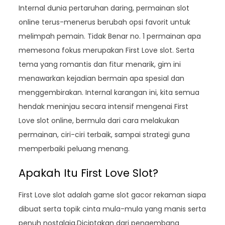
Internal dunia pertaruhan daring, permainan slot
online terus-menerus berubah opsi favorit untuk
melimpah pemain. Tidak Benar no. 1 permainan apa
memesona fokus merupakan First Love slot. Serta
tema yang romantis dan fitur menarik, gim ini
menawarkan kejadian bermain apa spesial dan
menggembirakan. Internal karangan ini, kita semua
hendak meninjau secara intensif mengenai First
Love slot online, bermula dari cara melakukan
permainan, ciri-ciri terbaik, sampai strategi guna
memperbaiki peluang menang.
Apakah Itu First Love Slot?
First Love slot adalah game slot gacor rekaman siapa
dibuat serta topik cinta mula-mula yang manis serta
penuh nostalgia.Diciptakan dari pengembang