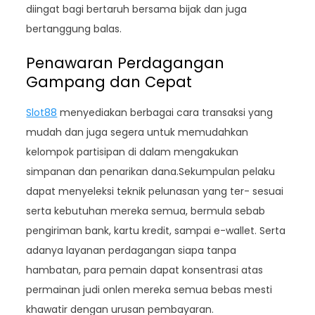
diingat bagi bertaruh bersama bijak dan juga
bertanggung balas.
Penawaran Perdagangan
Gampang dan Cepat
Slot88
menyediakan berbagai cara transaksi yang
mudah dan juga segera untuk memudahkan
kelompok partisipan di dalam mengakukan
simpanan dan penarikan dana.Sekumpulan pelaku
dapat menyeleksi teknik pelunasan yang ter- sesuai
serta kebutuhan mereka semua, bermula sebab
pengiriman bank, kartu kredit, sampai e-wallet. Serta
adanya layanan perdagangan siapa tanpa
hambatan, para pemain dapat konsentrasi atas
permainan judi onlen mereka semua bebas mesti
khawatir dengan urusan pembayaran.