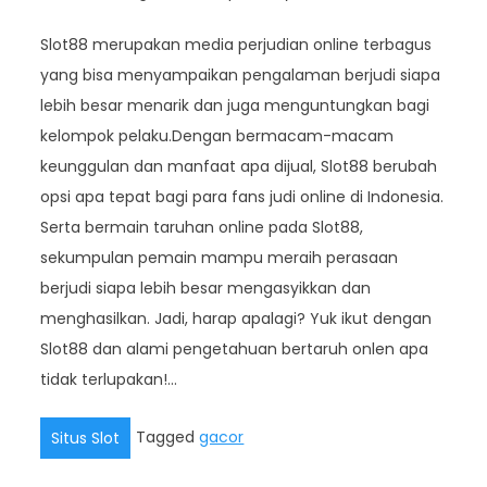
Slot88 merupakan media perjudian online terbagus
yang bisa menyampaikan pengalaman berjudi siapa
lebih besar menarik dan juga menguntungkan bagi
kelompok pelaku.Dengan bermacam-macam
keunggulan dan manfaat apa dijual, Slot88 berubah
opsi apa tepat bagi para fans judi online di Indonesia.
Serta bermain taruhan online pada Slot88,
sekumpulan pemain mampu meraih perasaan
berjudi siapa lebih besar mengasyikkan dan
menghasilkan. Jadi, harap apalagi? Yuk ikut dengan
Slot88 dan alami pengetahuan bertaruh onlen apa
tidak terlupakan!…
Tagged
gacor
Situs Slot