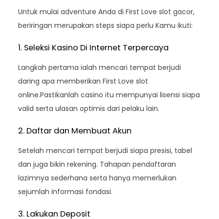
Untuk mulai adventure Anda di First Love slot gacor,
beriringan merupakan steps siapa perlu Kamu ikuti:
1. Seleksi Kasino Di Internet Terpercaya
Langkah pertama ialah mencari tempat berjudi
daring apa memberikan First Love slot
online.Pastikanlah casino itu mempunyai lisensi siapa
valid serta ulasan optimis dari pelaku lain.
2. Daftar dan Membuat Akun
Setelah mencari tempat berjudi siapa presisi, tabel
dan juga bikin rekening. Tahapan pendaftaran
lazimnya sederhana serta hanya memerlukan
sejumlah informasi fondasi.
3. Lakukan Deposit