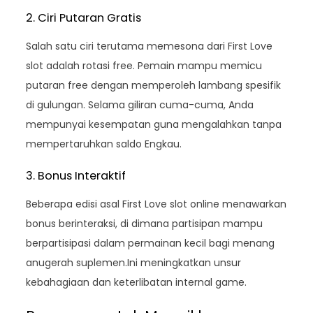
2. Ciri Putaran Gratis
Salah satu ciri terutama memesona dari First Love
slot adalah rotasi free. Pemain mampu memicu
putaran free dengan memperoleh lambang spesifik
di gulungan. Selama giliran cuma-cuma, Anda
mempunyai kesempatan guna mengalahkan tanpa
mempertaruhkan saldo Engkau.
3. Bonus Interaktif
Beberapa edisi asal First Love slot online menawarkan
bonus berinteraksi, di dimana partisipan mampu
berpartisipasi dalam permainan kecil bagi menang
anugerah suplemen.Ini meningkatkan unsur
kebahagiaan dan keterlibatan internal game.