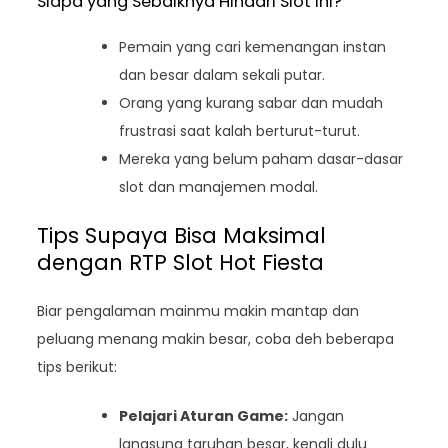
Siapa yang Sebaiknya Hindari Slot Ini?
Pemain yang cari kemenangan instan
dan besar dalam sekali putar.
Orang yang kurang sabar dan mudah
frustrasi saat kalah berturut-turut.
Mereka yang belum paham dasar-dasar
slot dan manajemen modal.
Tips Supaya Bisa Maksimal
dengan RTP Slot Hot Fiesta
Biar pengalaman mainmu makin mantap dan
peluang menang makin besar, coba deh beberapa
tips berikut:
Pelajari Aturan Game:
Jangan
langsung taruhan besar, kenali dulu