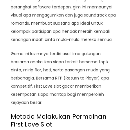
perangkat software terdepan, gim ini mempunyai
visual apa mengagumkan dan juga soundtrack apa
romantis, membuat suasana apa ideal untuk
kelompok partisipan apa hendak meraih kembali
kenangan indah cinta mula-mula mereka semua.
Game ini lazimnya terdiri asal lima gulungan
bersama aneka ikon siapa terkait bersama topik
cinta, mirip flor, hati, serta pasangan muda yang
berbahagia. Bersama RTP (Return to Player) apa
kompetitif, First Love slot gacor memberikan
kesempatan siapa mantap bagi memperoleh
kejayaan besar.
Metode Melakukan Permainan
First Love Slot