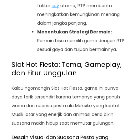
faktor
sdy
utama, RTP membantu
meningkatkan kemungkinan menang
dalam jangka panjang.
Menentukan Strategi Bermain:
Pemain bisa memilih game dengan RTP
sesuai gaya dan tujuan bermainnya.
Slot Hot Fiesta: Tema, Gameplay,
dan Fitur Unggulan
Kalau ngomongin Slot Hot Fiesta, game ini punya
daya tarik tersendiri karena temanya yang penuh
warna dan nuansa pesta ala Meksiko yang kental.
Musik latar yang enerjik dan animasi ceria bikin
suasana makin hidup saat memutar gulungan.
Desain Visual dan Suasana Pesta yang