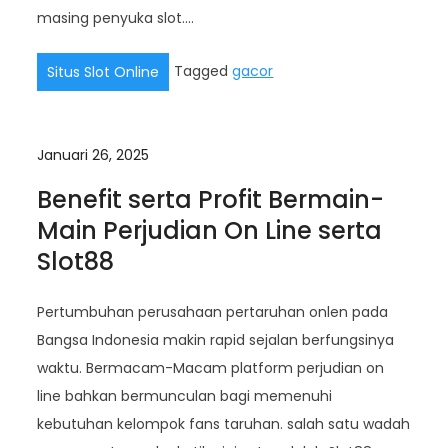
masing penyuka slot.…
Tagged
gacor
Situs Slot Online
Januari 26, 2025
Benefit serta Profit Bermain-
Main Perjudian On Line serta
Slot88
Pertumbuhan perusahaan pertaruhan onlen pada
Bangsa Indonesia makin rapid sejalan berfungsinya
waktu. Bermacam-Macam platform perjudian on
line bahkan bermunculan bagi memenuhi
kebutuhan kelompok fans taruhan. salah satu wadah