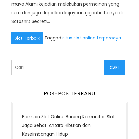
maya!Alami kejadian melakukan permainan yang
seru dan juga dapatkan kejayaan gigantic hanya di
Satoshi’s Secret!…
Tagged
situs slot online terpercaya
Slot Terbaik
Cari
untuk:
POS-POS TERBARU
Bermain Slot Online Bareng Komunitas Slot
Jaga Sehat: Antara Hiburan dan
Keseimbangan Hidup