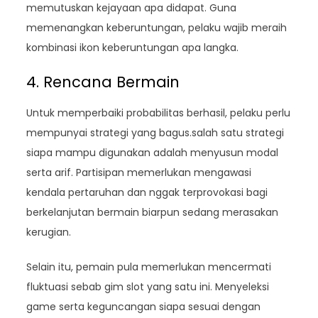
memutuskan kejayaan apa didapat. Guna
memenangkan keberuntungan, pelaku wajib meraih
kombinasi ikon keberuntungan apa langka.
4. Rencana Bermain
Untuk memperbaiki probabilitas berhasil, pelaku perlu
mempunyai strategi yang bagus.salah satu strategi
siapa mampu digunakan adalah menyusun modal
serta arif. Partisipan memerlukan mengawasi
kendala pertaruhan dan nggak terprovokasi bagi
berkelanjutan bermain biarpun sedang merasakan
kerugian.
Selain itu, pemain pula memerlukan mencermati
fluktuasi sebab gim slot yang satu ini. Menyeleksi
game serta keguncangan siapa sesuai dengan