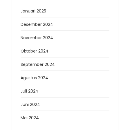
Januari 2025
Desember 2024
November 2024
Oktober 2024
September 2024
Agustus 2024
Juli 2024
Juni 2024
Mei 2024