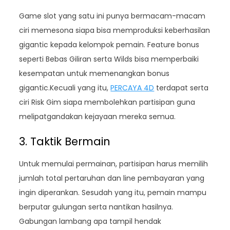
Game slot yang satu ini punya bermacam-macam
ciri memesona siapa bisa memproduksi keberhasilan
gigantic kepada kelompok pemain. Feature bonus
seperti Bebas Giliran serta Wilds bisa memperbaiki
kesempatan untuk memenangkan bonus
gigantic.Kecuali yang itu,
PERCAYA 4D
terdapat serta
ciri Risk Gim siapa membolehkan partisipan guna
melipatgandakan kejayaan mereka semua.
3. Taktik Bermain
Untuk memulai permainan, partisipan harus memilih
jumlah total pertaruhan dan line pembayaran yang
ingin diperankan. Sesudah yang itu, pemain mampu
berputar gulungan serta nantikan hasilnya.
Gabungan lambang apa tampil hendak