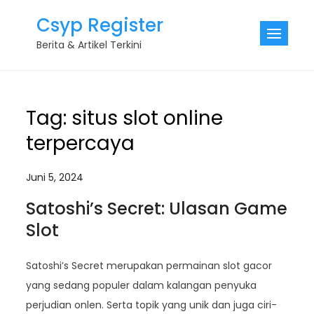
Skip
Csyp Register
to
Berita & Artikel Terkini
content
Tag:
situs slot online
terpercaya
Juni 5, 2024
Satoshi’s Secret: Ulasan Game
Slot
Satoshi’s Secret merupakan permainan slot gacor
yang sedang populer dalam kalangan penyuka
perjudian onlen. Serta topik yang unik dan juga ciri-