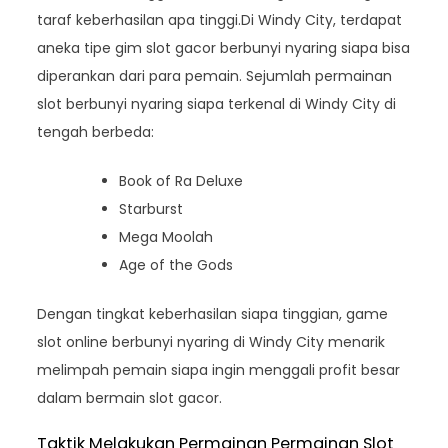
taraf keberhasilan apa tinggi.Di Windy City, terdapat
aneka tipe gim slot gacor berbunyi nyaring siapa bisa
diperankan dari para pemain. Sejumlah permainan
slot berbunyi nyaring siapa terkenal di Windy City di
tengah berbeda:
Book of Ra Deluxe
Starburst
Mega Moolah
Age of the Gods
Dengan tingkat keberhasilan siapa tinggian, game
slot online berbunyi nyaring di Windy City menarik
melimpah pemain siapa ingin menggali profit besar
dalam bermain slot gacor.
Taktik Melakukan Permainan Permainan Slot