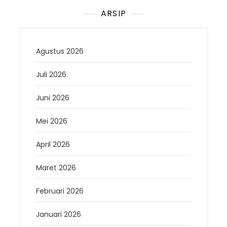
ARSIP
Agustus 2026
Juli 2026
Juni 2026
Mei 2026
April 2026
Maret 2026
Februari 2026
Januari 2026