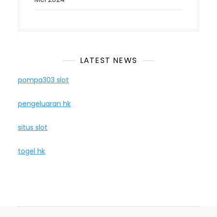
LATEST NEWS
pompa303 slot
pengeluaran hk
situs slot
togel hk