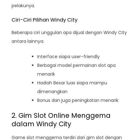
pelakunya.
Ciri-Ciri Pilihan Windy City
Beberapa ciri unggulan apa dijual dengan Windy City
antara lainnya:
Interface siapa user-friendly
Berbagai model permainan slot apa
menarik
Hadiah Besar luas siapa mampu
dimenangkan
Bonus dan juga peningkatan menarik
2. Gim Slot Online Menggema
dalam Windy City
Game slot menggema terdiri dari gim slot dengan