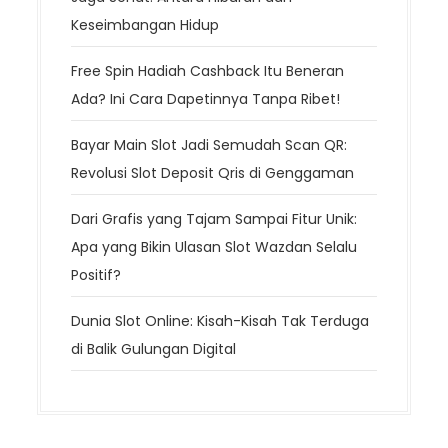
Keseimbangan Hidup
Free Spin Hadiah Cashback Itu Beneran
Ada? Ini Cara Dapetinnya Tanpa Ribet!
Bayar Main Slot Jadi Semudah Scan QR:
Revolusi Slot Deposit Qris di Genggaman
Dari Grafis yang Tajam Sampai Fitur Unik:
Apa yang Bikin Ulasan Slot Wazdan Selalu
Positif?
Dunia Slot Online: Kisah-Kisah Tak Terduga
di Balik Gulungan Digital