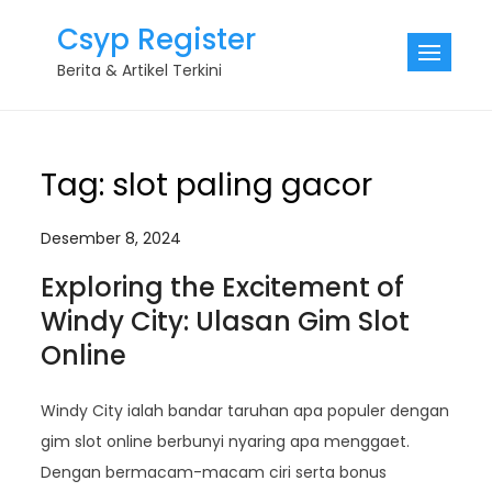
Skip
Csyp Register
to
Berita & Artikel Terkini
content
Tag:
slot paling gacor
Desember 8, 2024
Exploring the Excitement of
Windy City: Ulasan Gim Slot
Online
Windy City ialah bandar taruhan apa populer dengan
gim slot online berbunyi nyaring apa menggaet.
Dengan bermacam-macam ciri serta bonus