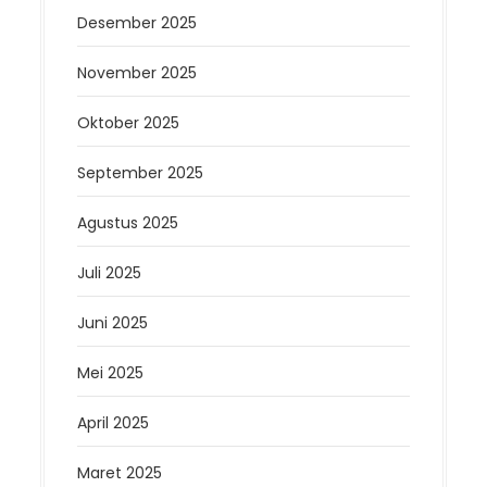
Desember 2025
November 2025
Oktober 2025
September 2025
Agustus 2025
Juli 2025
Juni 2025
Mei 2025
April 2025
Maret 2025