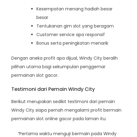
Kesempatan menang hadiah besar
besar
Tentukanan gim slot yang beragam
Customer service apa responsif
Bonus serta peningkatan menarik
Dengan aneka profit apa dijual, Windy City beralih
pilihan utama bagi sekumpulan penggemar
permainan slot gacor.
Testimoni dari Pemain Windy City
Berikut merupakan sedikit testimoni dari pemain
Windy City siapa pernah mengalami profit bermain
permainan slot online gacor pada laman itu:
“Pertama waktu menguji bermain pada Windy