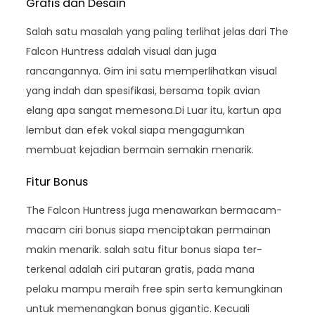
Grafis dan Desain
Salah satu masalah yang paling terlihat jelas dari The
Falcon Huntress adalah visual dan juga
rancangannya. Gim ini satu memperlihatkan visual
yang indah dan spesifikasi, bersama topik avian
elang apa sangat memesona.Di Luar itu, kartun apa
lembut dan efek vokal siapa mengagumkan
membuat kejadian bermain semakin menarik.
Fitur Bonus
The Falcon Huntress juga menawarkan bermacam-
macam ciri bonus siapa menciptakan permainan
makin menarik. salah satu fitur bonus siapa ter-
terkenal adalah ciri putaran gratis, pada mana
pelaku mampu meraih free spin serta kemungkinan
untuk memenangkan bonus gigantic. Kecuali