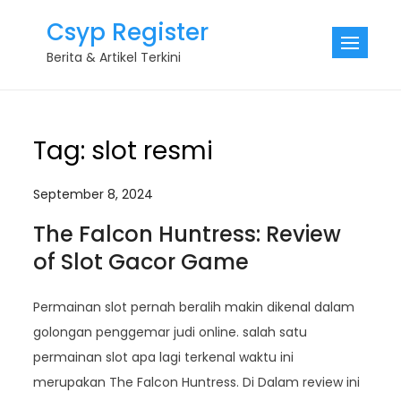
Skip
Csyp Register
to
Berita & Artikel Terkini
content
Tag:
slot resmi
September 8, 2024
The Falcon Huntress: Review
of Slot Gacor Game
Permainan slot pernah beralih makin dikenal dalam
golongan penggemar judi online. salah satu
permainan slot apa lagi terkenal waktu ini
merupakan The Falcon Huntress. Di Dalam review ini