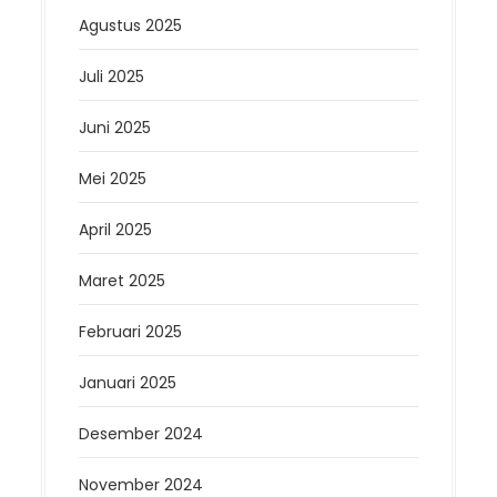
Agustus 2025
Juli 2025
Juni 2025
Mei 2025
April 2025
Maret 2025
Februari 2025
Januari 2025
Desember 2024
November 2024