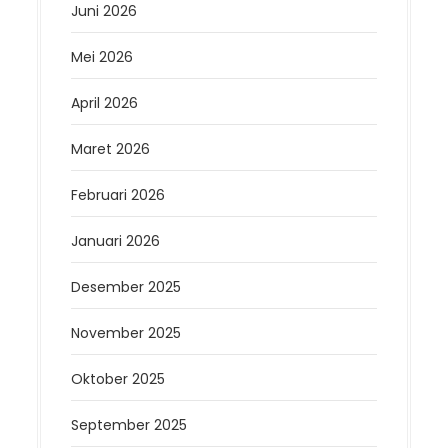
Juni 2026
Mei 2026
April 2026
Maret 2026
Februari 2026
Januari 2026
Desember 2025
November 2025
Oktober 2025
September 2025