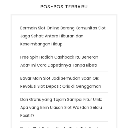
POS-POS TERBARU
Bermain Slot Online Bareng Komunitas Slot
Jaga Sehat: Antara Hiburan dan
Keseimbangan Hidup
Free Spin Hadiah Cashback Itu Beneran
Ada? Ini Cara Dapetinnya Tanpa Ribet!
Bayar Main Slot Jadi Semudah Scan QR:
Revolusi Slot Deposit Qris di Genggaman
Dari Grafis yang Tajam Sampai Fitur Unik:
Apa yang Bikin Ulasan Slot Wazdan Selalu
Positif?