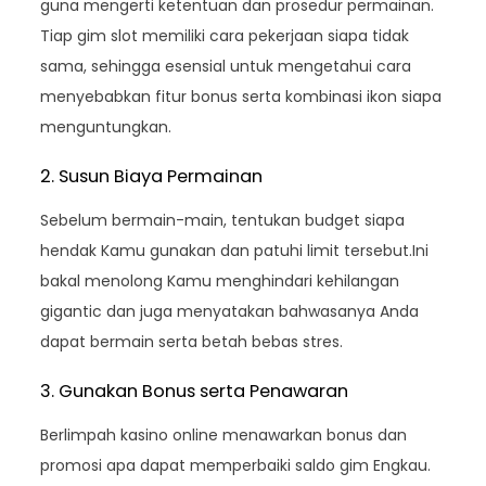
guna mengerti ketentuan dan prosedur permainan.
Tiap gim slot memiliki cara pekerjaan siapa tidak
sama, sehingga esensial untuk mengetahui cara
menyebabkan fitur bonus serta kombinasi ikon siapa
menguntungkan.
2. Susun Biaya Permainan
Sebelum bermain-main, tentukan budget siapa
hendak Kamu gunakan dan patuhi limit tersebut.Ini
bakal menolong Kamu menghindari kehilangan
gigantic dan juga menyatakan bahwasanya Anda
dapat bermain serta betah bebas stres.
3. Gunakan Bonus serta Penawaran
Berlimpah kasino online menawarkan bonus dan
promosi apa dapat memperbaiki saldo gim Engkau.