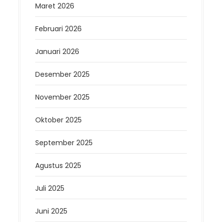
Maret 2026
Februari 2026
Januari 2026
Desember 2025
November 2025
Oktober 2025
September 2025
Agustus 2025
Juli 2025
Juni 2025