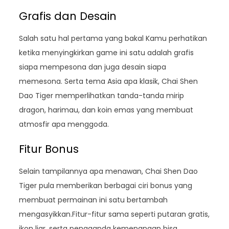
Grafis dan Desain
Salah satu hal pertama yang bakal Kamu perhatikan
ketika menyingkirkan game ini satu adalah grafis
siapa mempesona dan juga desain siapa
memesona. Serta tema Asia apa klasik, Chai Shen
Dao Tiger memperlihatkan tanda-tanda mirip
dragon, harimau, dan koin emas yang membuat
atmosfir apa menggoda.
Fitur Bonus
Selain tampilannya apa menawan, Chai Shen Dao
Tiger pula memberikan berbagai ciri bonus yang
membuat permainan ini satu bertambah
mengasyikkan.Fitur-fitur sama seperti putaran gratis,
ikon liar, serta pengganda kemenangan bisa