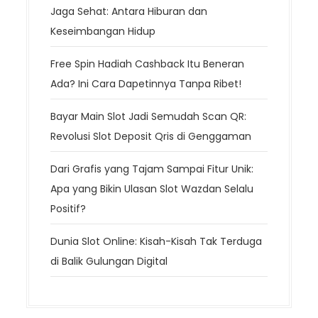
Jaga Sehat: Antara Hiburan dan
Keseimbangan Hidup
Free Spin Hadiah Cashback Itu Beneran
Ada? Ini Cara Dapetinnya Tanpa Ribet!
Bayar Main Slot Jadi Semudah Scan QR:
Revolusi Slot Deposit Qris di Genggaman
Dari Grafis yang Tajam Sampai Fitur Unik:
Apa yang Bikin Ulasan Slot Wazdan Selalu
Positif?
Dunia Slot Online: Kisah-Kisah Tak Terduga
di Balik Gulungan Digital