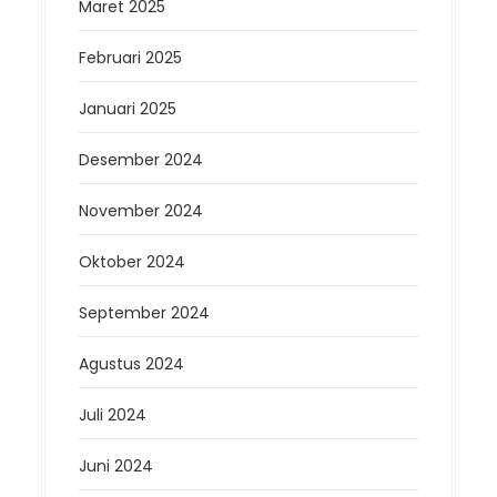
Maret 2025
Februari 2025
Januari 2025
Desember 2024
November 2024
Oktober 2024
September 2024
Agustus 2024
Juli 2024
Juni 2024