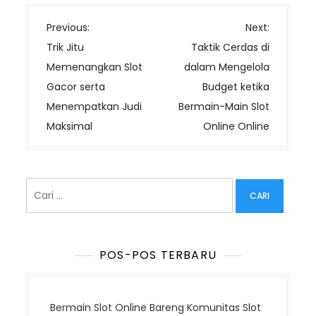
N
Previous:
Next:
a
Trik Jitu
Taktik Cerdas di
v
Memenangkan Slot
dalam Mengelola
i
Gacor serta
Budget ketika
g
Menempatkan Judi
Bermain-Main Slot
a
Maksimal
Online Online
s
i
p
Cari
o
untuk:
s
POS-POS TERBARU
Bermain Slot Online Bareng Komunitas Slot