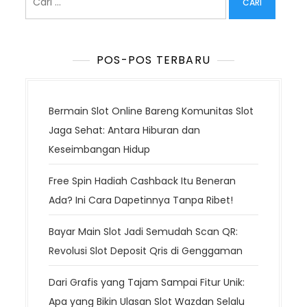
i
untuk:
p
o
s
POS-POS TERBARU
Bermain Slot Online Bareng Komunitas Slot
Jaga Sehat: Antara Hiburan dan
Keseimbangan Hidup
Free Spin Hadiah Cashback Itu Beneran
Ada? Ini Cara Dapetinnya Tanpa Ribet!
Bayar Main Slot Jadi Semudah Scan QR:
Revolusi Slot Deposit Qris di Genggaman
Dari Grafis yang Tajam Sampai Fitur Unik:
Apa yang Bikin Ulasan Slot Wazdan Selalu