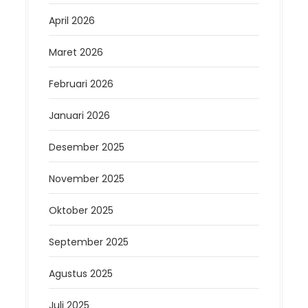
April 2026
Maret 2026
Februari 2026
Januari 2026
Desember 2025
November 2025
Oktober 2025
September 2025
Agustus 2025
Juli 2025