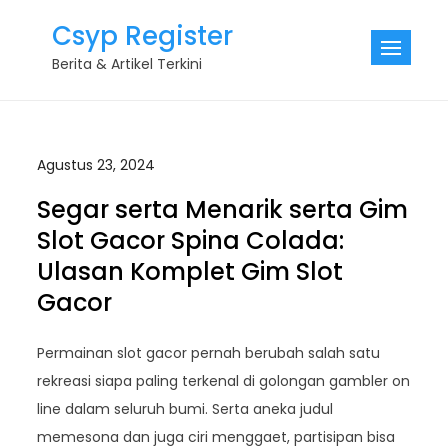
Skip
Csyp Register
to
Berita & Artikel Terkini
content
Agustus 23, 2024
Segar serta Menarik serta Gim
Slot Gacor Spina Colada:
Ulasan Komplet Gim Slot
Gacor
Permainan slot gacor pernah berubah salah satu
rekreasi siapa paling terkenal di golongan gambler on
line dalam seluruh bumi. Serta aneka judul
memesona dan juga ciri menggaet, partisipan bisa