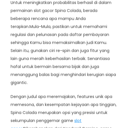
Untuk meningkatkan probabilitas berhasil di dalam
permainan slot gacor Spina Colada, berada
beberapa rencana apa mampu Anda
terapkan.Mula-Mula, pastikan untuk memahami
regulasi dan pelunasan pada daftar pembayaran
sehingga Kamu bisa memaksimalkan judi Kamu.
Selain itu, gunakan ciri re-spin dan juga fitur yang
lain guna meraih keberhasilan terbaik. Senantiasa
hafal untuk bermain bersama bijak dan juga
menanggung balas bagi menghindari kerugian siapa
gigantic.
Dengan judul apa meremajakan, features unik apa
memesona, dan kesempatan kejayaan apa tinggian,
Spina Colada merupakan opsi yang presisi untuk
sekumpulan penggemar game
slot