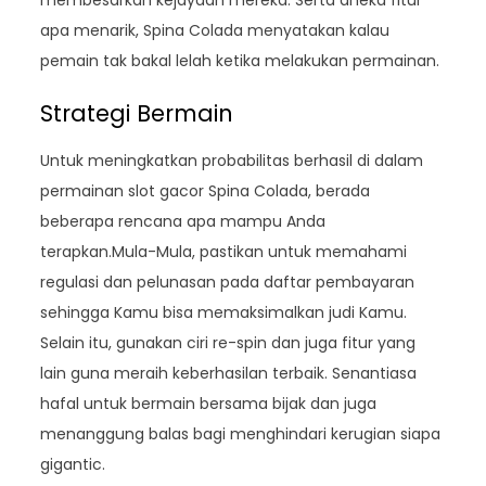
membesarkan kejayaan mereka. Serta aneka fitur
apa menarik, Spina Colada menyatakan kalau
pemain tak bakal lelah ketika melakukan permainan.
Strategi Bermain
Untuk meningkatkan probabilitas berhasil di dalam
permainan slot gacor Spina Colada, berada
beberapa rencana apa mampu Anda
terapkan.Mula-Mula, pastikan untuk memahami
regulasi dan pelunasan pada daftar pembayaran
sehingga Kamu bisa memaksimalkan judi Kamu.
Selain itu, gunakan ciri re-spin dan juga fitur yang
lain guna meraih keberhasilan terbaik. Senantiasa
hafal untuk bermain bersama bijak dan juga
menanggung balas bagi menghindari kerugian siapa
gigantic.