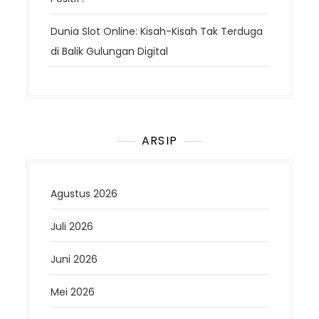
Dunia Slot Online: Kisah-Kisah Tak Terduga
di Balik Gulungan Digital
ARSIP
Agustus 2026
Juli 2026
Juni 2026
Mei 2026