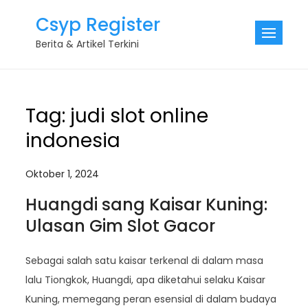
Skip
Csyp Register
to
Berita & Artikel Terkini
content
Tag:
judi slot online
indonesia
Oktober 1, 2024
Huangdi sang Kaisar Kuning:
Ulasan Gim Slot Gacor
Sebagai salah satu kaisar terkenal di dalam masa
lalu Tiongkok, Huangdi, apa diketahui selaku Kaisar
Kuning, memegang peran esensial di dalam budaya