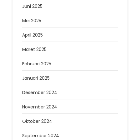
Juni 2025
Mei 2025
April 2025
Maret 2025
Februari 2025
Januari 2025
Desember 2024
November 2024
Oktober 2024
September 2024