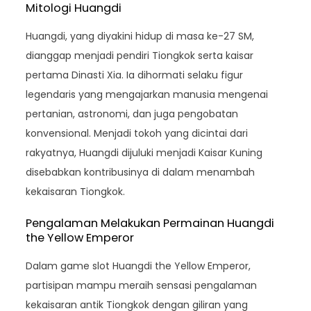
Mitologi Huangdi
Huangdi, yang diyakini hidup di masa ke-27 SM,
dianggap menjadi pendiri Tiongkok serta kaisar
pertama Dinasti Xia. Ia dihormati selaku figur
legendaris yang mengajarkan manusia mengenai
pertanian, astronomi, dan juga pengobatan
konvensional. Menjadi tokoh yang dicintai dari
rakyatnya, Huangdi dijuluki menjadi Kaisar Kuning
disebabkan kontribusinya di dalam menambah
kekaisaran Tiongkok.
Pengalaman Melakukan Permainan Huangdi
the Yellow Emperor
Dalam game slot Huangdi the Yellow Emperor,
partisipan mampu meraih sensasi pengalaman
kekaisaran antik Tiongkok dengan giliran yang