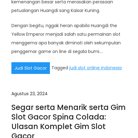
kemenangan besar serta merasakan perasaan
petualangan Huangdi sang Kaisar Kuning.
Dengan begitu, nggak heran apabila Huangdi the
Yellow Emperor menjadi salah satu permainan slot
menggema apa banyak diminati oleh sekumpulan
penggemar game on line di segala bumi.…
Tagged
judi slot online indonesia
Judi Slot Gacor
Agustus 23, 2024
Segar serta Menarik serta Gim
Slot Gacor Spina Colada:
Ulasan Komplet Gim Slot
Gacor