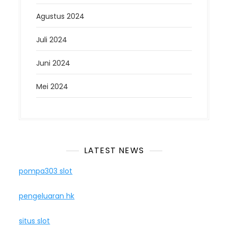
Agustus 2024
Juli 2024
Juni 2024
Mei 2024
LATEST NEWS
pompa303 slot
pengeluaran hk
situs slot