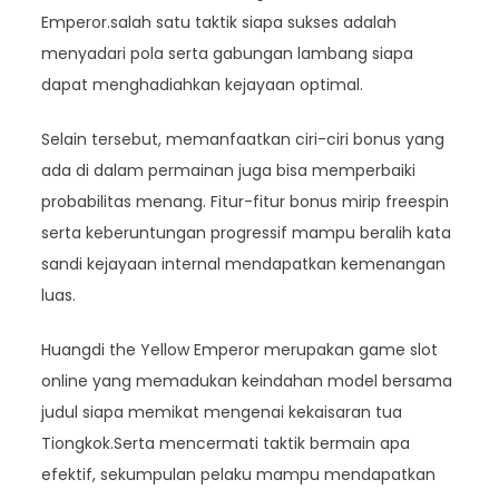
Emperor.salah satu taktik siapa sukses adalah
menyadari pola serta gabungan lambang siapa
dapat menghadiahkan kejayaan optimal.
Selain tersebut, memanfaatkan ciri-ciri bonus yang
ada di dalam permainan juga bisa memperbaiki
probabilitas menang. Fitur-fitur bonus mirip freespin
serta keberuntungan progressif mampu beralih kata
sandi kejayaan internal mendapatkan kemenangan
luas.
Huangdi the Yellow Emperor merupakan game slot
online yang memadukan keindahan model bersama
judul siapa memikat mengenai kekaisaran tua
Tiongkok.Serta mencermati taktik bermain apa
efektif, sekumpulan pelaku mampu mendapatkan