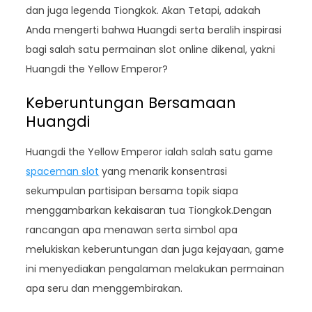
dan juga legenda Tiongkok. Akan Tetapi, adakah
Anda mengerti bahwa Huangdi serta beralih inspirasi
bagi salah satu permainan slot online dikenal, yakni
Huangdi the Yellow Emperor?
Keberuntungan Bersamaan
Huangdi
Huangdi the Yellow Emperor ialah salah satu game
spaceman slot
yang menarik konsentrasi
sekumpulan partisipan bersama topik siapa
menggambarkan kekaisaran tua Tiongkok.Dengan
rancangan apa menawan serta simbol apa
melukiskan keberuntungan dan juga kejayaan, game
ini menyediakan pengalaman melakukan permainan
apa seru dan menggembirakan.